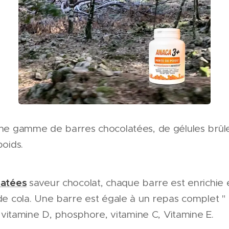
ne gamme de barres chocolatées, de gélules brûle
poids.
latées
saveur chocolat, chaque barre est enrichie 
de cola. Une barre est égale à un repas complet " b
a vitamine D, phosphore, vitamine C, Vitamine E.