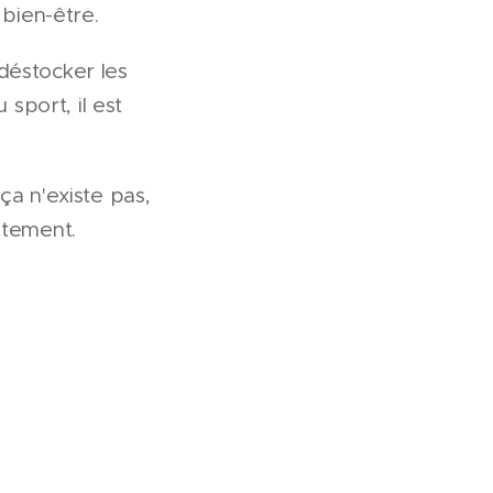
bien-être.
déstocker les
sport, il est
a n'existe pas,
ètement.