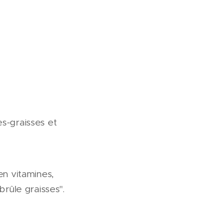
s-graisses et
en vitamines,
rûle graisses".